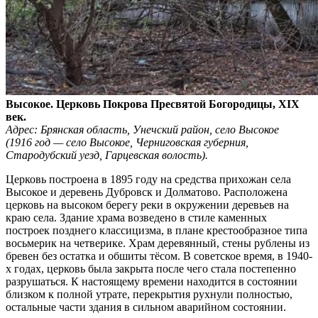
Высокое. Церковь Покрова Пресвятой Богородицы, XIX
век.
Адрес: Брянская область, Унечский район, село Высокое
(1916 год — село Высокое, Черниговская губерния,
Стародубский уезд, Гарцевская волость).
Церковь построена в 1895 году на средства прихожан села
Высокое и деревень Дубровск и Долматово. Расположена
церковь на высоком берегу реки в окружении деревьев на
краю села. Здание храма возведено в стиле каменных
построек позднего классицизма, в плане крестообразное типа
восьмерик на четверике. Храм деревянный, стены рублены из
бревен без остатка и обшиты тёсом. В советское время, в 1940-
х годах, церковь была закрыта после чего стала постепенно
разрушаться. К настоящему времени находится в состоянии
близком к полной утрате, перекрытия рухнули полностью,
остальные части здания в сильном аварийном состоянии.