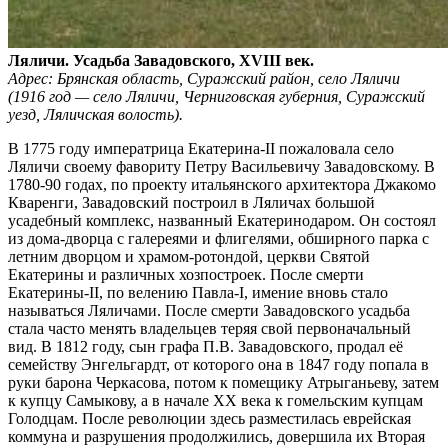
Ляличи. Усадьба Завадовского, XVIII век.
Адрес: Брянская область, Суражский район, село Ляличи
(1916 год — село Ляличи, Черниговская губерния, Суражский
уезд, Ляличская волость).
В 1775 году императрица Екатерина-II пожаловала село
Ляличи своему фавориту Петру Васильевичу Завадовскому. В
1780-90 годах, по проекту итальянского архитектора Джакомо
Кваренги, Завадовский построил в Ляличах большой
усадебный комплекс, названный Екатеринодаром. Он состоял
из дома-дворца с галереями и флигелями, обширного парка с
летним дворцом и храмом-ротондой, церкви Святой
Екатерины и различных хозпостроек. После смерти
Екатерины-II, по велению Павла-I, имение вновь стало
называться Ляличами. После смерти Завадовского усадьба
стала часто менять владельцев теряя свой первоначальный
вид. В 1812 году, сын графа П.В. Завадовского, продал её
семейству Энгельгардт, от которого она в 1847 году попала в
руки барона Черкасова, потом к помещику Атрыганьеву, затем
к купцу Самыкову, а в начале ХХ века к гомельским купцам
Голодцам. После революции здесь разместилась еврейская
коммуна и разрушения продолжились, довершила их Вторая