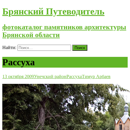
Брянский Путеводитель
фотокаталог памятников архитектуры
Брянской области
Найти:
Рассуха
13 октября 2009
Унечский район
Рассуха
Тимур Арбаев