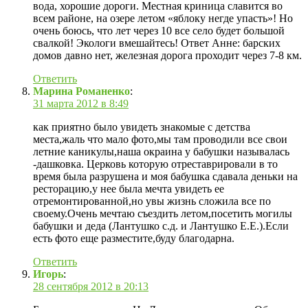
вода, хорошие дороги. Местная криница славится во
всем районе, на озере летом «яблоку негде упасть»! Но
очень боюсь, что лет через 10 все село будет большой
свалкой! Экологи вмешайтесь! Ответ Анне: барских
домов давно нет, железная дорога проходит через 7-8 км.
Ответить
Марина Романенко
:
31 марта 2012 в 8:49
как приятно было увидеть знакомые с детства
места,жаль что мало фото,мы там проводили все свои
летние каникулы,наша окраина у бабушки называлась
-дашковка. Церковь которую отреставрировали в то
время была разрушена и моя бабушка сдавала деньки на
ресторацию,у нее была мечта увидеть ее
отремонтированной,но увы жизнь сложила все по
своему.Очень мечтаю съездить летом,посетить могилы
бабушки и деда (Лантушко с.д. и Лантушко Е.Е.).Если
есть фото еще разместите,буду благодарна.
Ответить
Игорь
:
28 сентября 2012 в 20:13