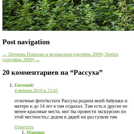
Post navigation
←
Церковь Покрова и колокольня (октябрь 2009)
Любец
(сентябрь 2009)
→
20 комментариев на “
Рассуха
”
Евгений
:
4 января 2010 в 23:41
отличные фото!кстати Рассуха родина моей бабушки и
матери и до 14 лет я там отдыхал. Там есть и другие не
менее красивые места. мог бы провести экскурсию по
этой местности,с дедом и дядей ни раз гуляли там
Ответить
Марина
: