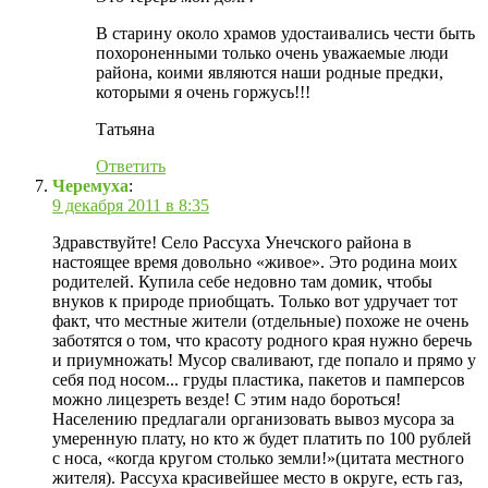
В старину около храмов удостаивались чести быть
похороненными только очень уважаемые люди
района, коими являются наши родные предки,
которыми я очень горжусь!!!
Татьяна
Ответить
Черемуха
:
9 декабря 2011 в 8:35
Здравствуйте! Село Рассуха Унечского района в
настоящее время довольно «живое». Это родина моих
родителей. Купила себе недовно там домик, чтобы
внуков к природе приобщать. Только вот удручает тот
факт, что местные жители (отдельные) похоже не очень
заботятся о том, что красоту родного края нужно беречь
и приумножать! Мусор сваливают, где попало и прямо у
себя под носом... груды пластика, пакетов и памперсов
можно лицезреть везде! С этим надо бороться!
Населению предлагали организовать вывоз мусора за
умеренную плату, но кто ж будет платить по 100 рублей
с носа, «когда кругом столько земли!»(цитата местного
жителя). Рассуха красивейшее место в округе, есть газ,