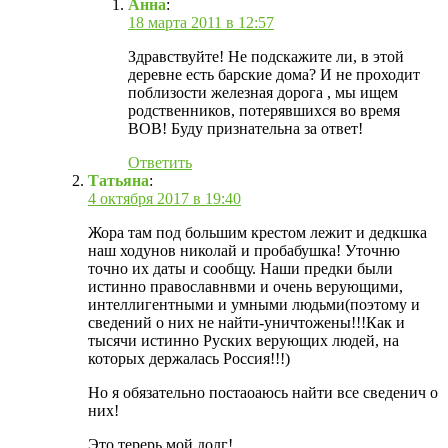
Анна
:
18 марта 2011 в 12:57
Здравствуйте! Не подскажите ли, в этой
деревне есть барские дома? И не проходит
поблизости железная дорога , мы ищем
родственников, потерявшихся во время
ВОВ! Буду признательна за ответ!
Ответить
Татьяна
:
4 октября 2017 в 19:40
Жора там под большим крестом лежит и дедкшка
наш ходунов николай и пробабушка! Уточню
точно их даты и сообщу. Наши предки были
истинно православнвми и очень верующими,
интеллигентными и умными людьми(поэтому и
сведений о них не найти-уничтожены!!!Как и
тысячи истинно Руских верующих людей, на
которых держалась Россия!!!)
Но я обязательно постаоаюсь найти все сведенич о
них!
Это терерь мой долг!