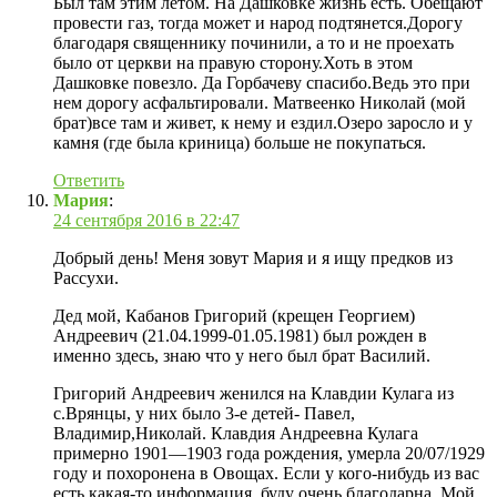
Был там этим летом. На Дашковке жизнь есть. Обещают
провести газ, тогда может и народ подтянется.Дорогу
благодаря священнику починили, а то и не проехать
было от церкви на правую сторону.Хоть в этом
Дашковке повезло. Да Горбачеву спасибо.Ведь это при
нем дорогу асфальтировали. Матвеенко Николай (мой
брат)все там и живет, к нему и ездил.Озеро заросло и у
камня (где была криница) больше не покупаться.
Ответить
Мария
:
24 сентября 2016 в 22:47
Добрый день! Меня зовут Мария и я ищу предков из
Рассухи.
Дед мой, Кабанов Григорий (крещен Георгием)
Андреевич (21.04.1999-01.05.1981) был рожден в
именно здесь, знаю что у него был брат Василий.
Григорий Андреевич женился на Клавдии Кулага из
с.Врянцы, у них было 3-е детей- Павел,
Владимир,Николай. Клавдия Андреевна Кулага
примерно 1901—1903 года рождения, умерла 20/07/1929
году и похоронена в Овощах. Если у кого-нибудь из вас
есть какая-то информация, буду очень благодарна. Мой