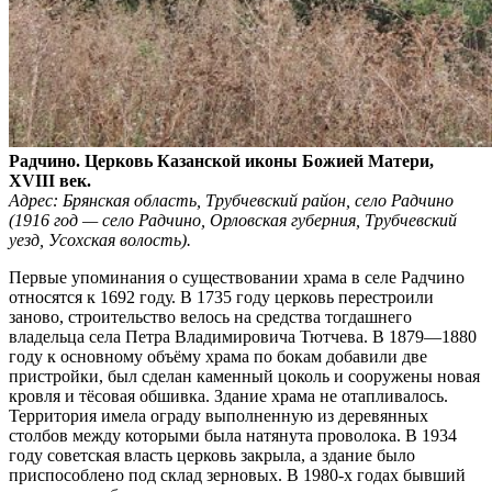
Радчино. Церковь Казанской иконы Божией Матери,
XVIII век.
Адрес: Брянская область, Трубчевский район, село Радчино
(1916 год — село Радчино, Орловская губерния, Трубчевский
уезд, Усохская волость).
Первые упоминания о существовании храма в селе Радчино
относятся к 1692 году. В 1735 году церковь перестроили
заново, строительство велось на средства тогдашнего
владельца села Петра Владимировича Тютчева. В 1879—1880
году к основному объёму храма по бокам добавили две
пристройки, был сделан каменный цоколь и сооружены новая
кровля и тёсовая обшивка. Здание храма не отапливалось.
Территория имела ограду выполненную из деревянных
столбов между которыми была натянута проволока. В 1934
году советская власть церковь закрыла, а здание было
приспособлено под склад зерновых. В 1980-х годах бывший