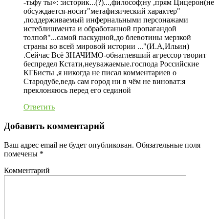
-тьфу ты»: :историк...(?)...,философ;ну ,прям Цицерон(не
обсуждается-носит"метафизический характер"
,поддерживаемый инфернальными персонажами
истеблишмента и обработанной пропагандой
толпой"...самой паскудной,до блевотины мерзкой
страны во всей мировой истории ..."(И.А,Ильин)
.Сейчас Всё ЗНАЧИМО-обнаглевший агрессор творит
беспредел Кстати,неуважаемые.господа Российские
КГБисты ,я никогда не писал комментариев о
Стародубе,ведь сам город ни в чём не виноват:я
преклоняюсь перед его сединой
Ответить
Добавить комментарий
Ваш адрес email не будет опубликован.
Обязательные поля
помечены
*
Комментарий