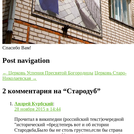
Спасибо Вам!
Post navigation
←
Церковь Успения Пресвятой Богородицы
Церковь Старо-
Николаевская
→
2 комментария на “
Стародуб
”
Андрей Курбский
:
28 ноября 2015 в 14:44
Прочитал в википедии (российский текст)очередной
"исторический «бред:теперь вот и об истории
Стародкба,Было бы не столь грустно,если бы страна