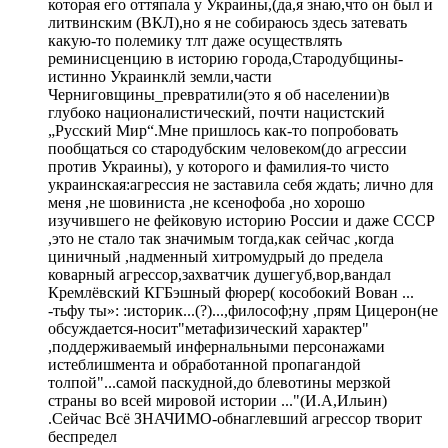
которая его оттяпала у Украины,(да,я знаю,что он был и
литвинским (ВКЛ),но я не собираюсь здесь затевать
какую-то полемику тлт даже осуществлять
реминисценцию в историю города,Стародубщины-
истинно Украинклй земли,части
Черниговщины_превратили(это я об населении)в
глубоко националистический, почти нацистский
„Русский Мир“.Мне пришлось как-то попробовать
пообщаться со стародубским человеком(до агрессии
против Украины), у которого и фамилия-то чисто
украинская:агрессия не заставила себя ждать; лично для
меня ,не шовиниста ,не ксенофоба ,но хорошо
изучившего не фейковую историю России и даже СССР
,это не стало так значимым тогда,как сейчас ,когда
циничный ,надменный хитромудрый до предела
коварный агрессор,захватчик душегуб,вор,вандал
Кремлёвский КГБэшный фюрер( кособокий Вован ...
-тьфу ты»: :историк...(?)...,философ;ну ,прям Цицерон(не
обсуждается-носит"метафизический характер"
,поддерживаемый инфернальными персонажами
истеблишмента и обработанной пропагандой
толпой"...самой паскудной,до блевотины мерзкой
страны во всей мировой истории ..."(И.А,Ильин)
.Сейчас Всё ЗНАЧИМО-обнаглевший агрессор творит
беспредел