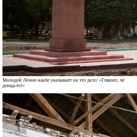
Молодой Ленин какбе указывает на это дело: «Гляньте, чё
деица-то!»