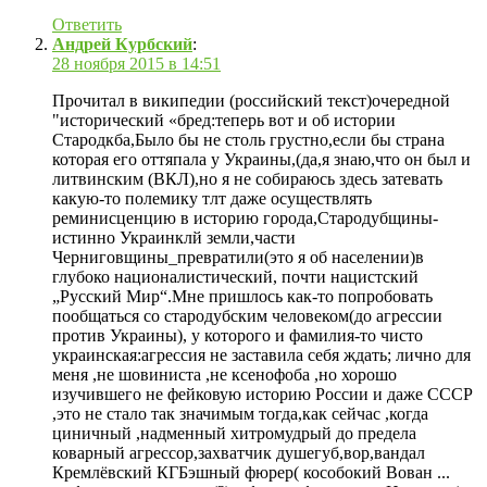
Ответить
Андрей Курбский
:
28 ноября 2015 в 14:51
Прочитал в википедии (российский текст)очередной
"исторический «бред:теперь вот и об истории
Стародкба,Было бы не столь грустно,если бы страна
которая его оттяпала у Украины,(да,я знаю,что он был и
литвинским (ВКЛ),но я не собираюсь здесь затевать
какую-то полемику тлт даже осуществлять
реминисценцию в историю города,Стародубщины-
истинно Украинклй земли,части
Черниговщины_превратили(это я об населении)в
глубоко националистический, почти нацистский
„Русский Мир“.Мне пришлось как-то попробовать
пообщаться со стародубским человеком(до агрессии
против Украины), у которого и фамилия-то чисто
украинская:агрессия не заставила себя ждать; лично для
меня ,не шовиниста ,не ксенофоба ,но хорошо
изучившего не фейковую историю России и даже СССР
,это не стало так значимым тогда,как сейчас ,когда
циничный ,надменный хитромудрый до предела
коварный агрессор,захватчик душегуб,вор,вандал
Кремлёвский КГБэшный фюрер( кособокий Вован ...