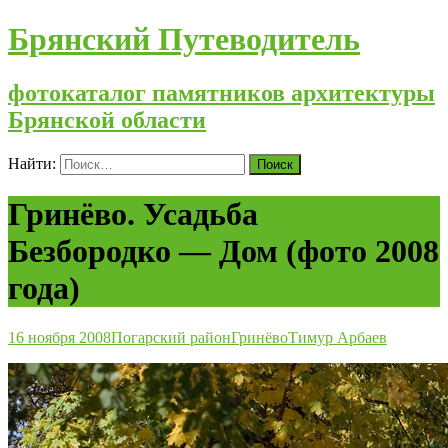
Брянский Путеводитель
фотокаталог памятников архитектуры
Брянской области
Найти:
Гринёво. Усадьба
Безбородко — Дом (фото 2008
года)
16 ноября 2008
Погарский район
Гринёво
Тимур Арбаев