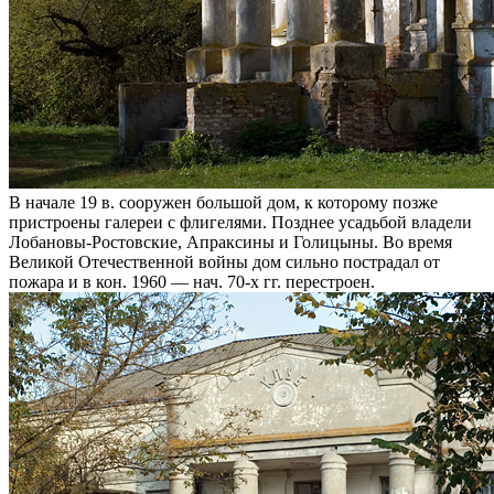
В начале 19 в. сооружен большой дом, к которому позже
пристроены галереи с флигелями. Позднее усадьбой владели
Лобановы-Ростовские, Апраксины и Голицыны. Во время
Великой Отечественной войны дом сильно пострадал от
пожара и в кон. 1960 — нач. 70-х гг. перестроен.