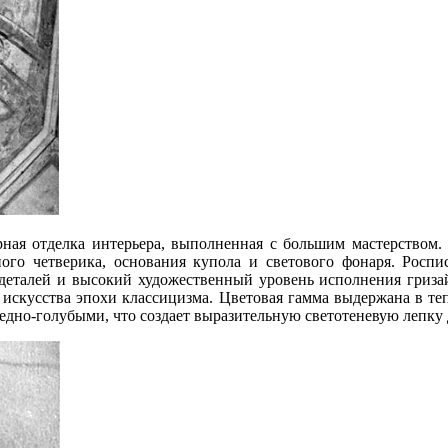
урная отделка интерьера, выполненная с большим мастерством
ного четверика, основания купола и светового фонаря. Росп
деталей и высокий художественный уровень исполнения гризай
 искусства эпохи классицизма. Цветовая гамма выдержана в теп
дно-голубыми, что создает выразительную светотеневую лепку 