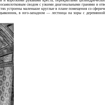
 и короткими рукавами креста, перекрытыми цилиндрическим
 восьмилотковым сводом с узкими диагональными гранями и отв
стях устроены маленькие круглые в плане помещения со сферич
ьяконник, в юго-западном — лестница на хоры с деревянной б