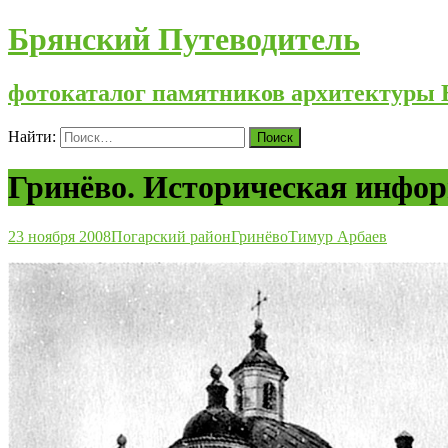
Брянский Путеводитель
фотокаталог памятников архитектуры 
Найти:
Гринёво. Историческая инфо
23 ноября 2008
Погарский район
Гринёво
Тимур Арбаев