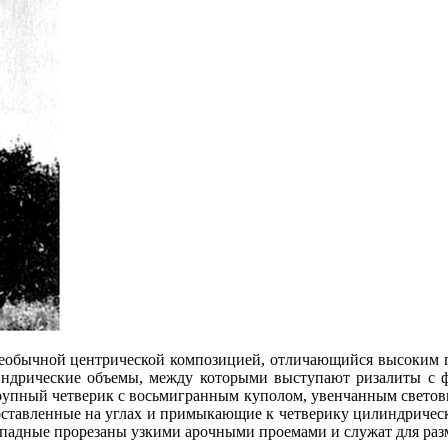
с необычной центрической композицией, отличающийся высоким
индрические объемы, между которыми выступают ризалиты с фр
крупный четверик с восьмигранным куполом, увенчанным свето
поставленные на углах и примыкающие к четверику цилиндриче
 западные прорезаны узкими арочными проемами и служат для ра