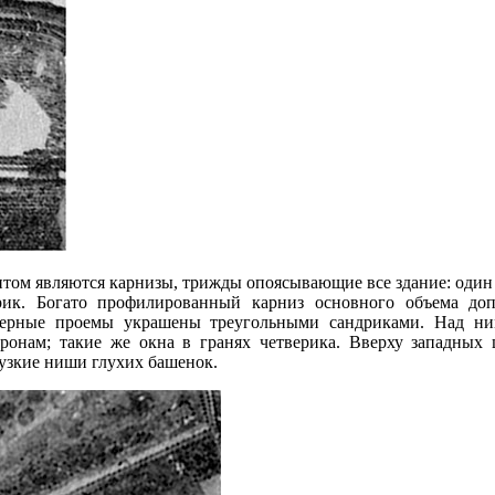
том являются карнизы, трижды опоясывающие все здание: один 
ерик. Богато профилированный карниз основного объема д
ерные проемы украшены треугольными сандриками. Над ним
онам; такие же окна в гранях четверика. Вверху западных 
узкие ниши глухих башенок.