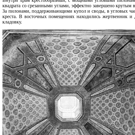
Внутри храм крестообразный, с мощными угловыми пилонами
квадрата со срезанными углами, эффектно завершено крутым
За пилонами, поддерживающими купол и своды, в угловых ча
креста. В восточных помещениях находились жертвенник и д
кладовку.