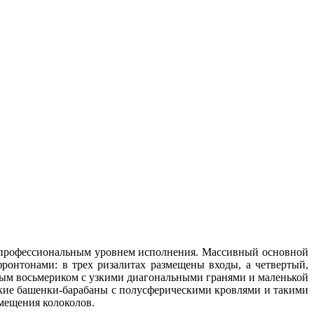
 профессиональным уровнем исполнения. Массивный основной
онтонами: в трех ризалитах размещены входы, а четвертый,
вым восьмериком с узкими диагональными гранями и маленькой
ские башенки-барабаны с полусферическими кровлями и такими
змещения колоколов.