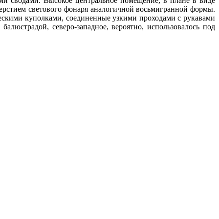
и сводами. Высокое центральное помещение, в плане в виде
ерстием светового фонаря аналогичной восьмигранной формы.
ескими куполками, соединенные узкими проходами с рукавами
алюстрадой, северо-западное, вероятно, использовалось под