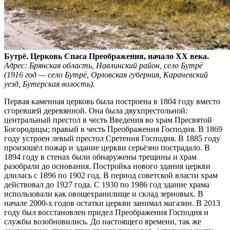
Бутрё. Церковь Спаса Преображения, начало XX века.
Адрес: Брянская область, Навлинский район, село Бутрё
(1916 год — село Бутрё, Орловская губерния, Карачевский
уезд, Бутерская волость).
Первая каменная церковь была построена в 1804 году вместо
сгоревшей деревянной. Она была двухпрестольной:
центральный престол в честь Введения во храм Пресвятой
Богородицы; правый в честь Преображения Господня. В 1869
году устроен левый престол Сретения Господня. В 1885 году
произошёл пожар и здание церкви серьёзно пострадало. В
1894 году в стенах были обнаружены трещины и храм
разобрали до основания. Постройка нового здания церкви
длилась с 1896 по 1902 год. В период советской власти храм
действовал до 1927 года. С 1930 по 1986 год здание храма
использовали как овощехранилище и склад зерновых. В
начале 2000-х годов остатки церкви занимал магазин. В 2013
году был восстановлен придел Преображения Господня и
службы возобновились. До настоящего времени, так же