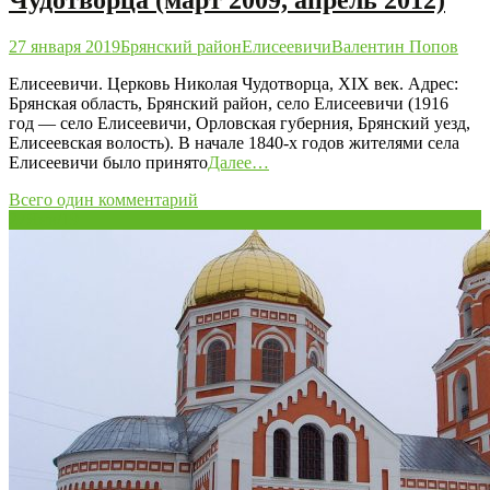
Чудотворца (март 2009, апрель 2012)
27 января 2019
Брянский район
Елисеевичи
Валентин Попов
Елисеевичи. Церковь Николая Чудотворца, XIX век. Адрес:
Брянская область, Брянский район, село Елисеевичи (1916
год — село Елисеевичи, Орловская губерния, Брянский уезд,
Елисеевская волость). В начале 1840-х годов жителями села
Елисеевичи было принято
Далее…
Всего один комментарий
27
Янв/19