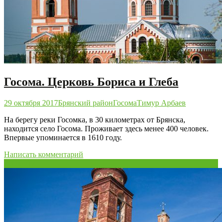
Госома. Церковь Бориса и Глеба
29 октября 2017
Брянский район
Госома
Тимур Арбаев
На берегу реки Госомка, в 30 километрах от Брянска,
находится село Госома. Проживает здесь менее 400 человек.
Впервые упоминается в 1610 году.
Написать комментарий
29
Окт/17