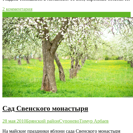
2 комментария
28
мая/10
Сад Свенского монастыря
28 мая 2010
Брянский район
Супонево
Тимур Арбаев
На майские праздники яблони сада Свенского монастыря