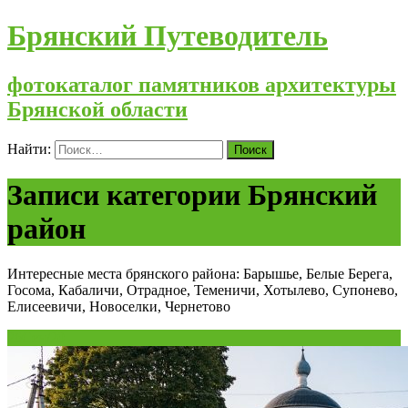
Брянский Путеводитель
фотокаталог памятников архитектуры
Брянской области
Найти:
Записи категории Брянский
район
Интересные места брянского района: Барышье, Белые Берега,
Госома, Кабаличи, Отрадное, Теменичи, Хотылево, Супонево,
Елисеевичи, Новоселки, Чернетово
26
Сен/20