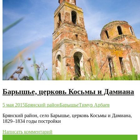
Барышье, церковь Косьмы и Дамиана
5 мая 2015
Брянский район
Барышье
Тимур Арбаев
Брянский район, село Барышье, церковь Косьмы и Дамиана,
1829–1834 годы постройки
Написать комментарий
25
Авг/10