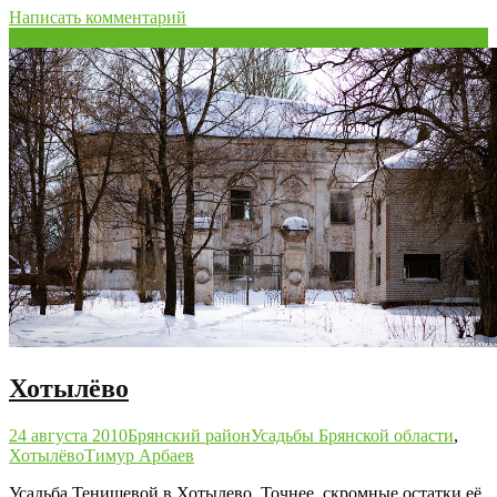
Написать комментарий
24
Авг/10
Хотылёво
24 августа 2010
Брянский район
Усадьбы Брянской области
,
Хотылёво
Тимур Арбаев
Усадьба Тенишевой в Хотылево. Точнее, скромные остатки её.