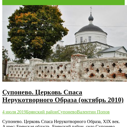
04
Июл/19
Супонево. Церковь Спаса
Нерукотворного Образа (октябрь 2010)
4 июля 2019
Брянский район
Супонево
Валентин Попов
Супонево. Церковь Спаса Нерукотворного Образа, XIX век.
Адрес: Брянская область, Брянский район, село Супонево