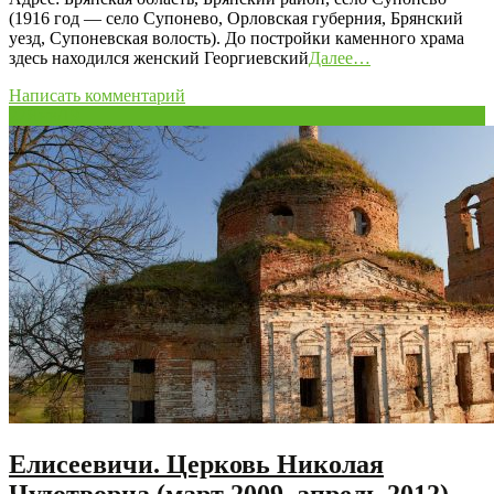
(1916 год — село Супонево, Орловская губерния, Брянский
уезд, Супоневская волость). До постройки каменного храма
здесь находился женский Георгиевский
Далее…
Написать комментарий
27
Янв/19
Елисеевичи. Церковь Николая