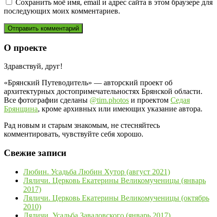
Сохранить моё имя, email и адрес сайта в этом браузере для
последующих моих комментариев.
О проекте
Здравствуй, друг!
«Брянский Путеводитель» — авторский проект об
архитектурных достопримечательностях Брянской области.
Все фотографии сделаны
@tim.photos
и проектом
Седая
Брянщина
, кроме архивных или имеющих указание автора.
Рад новым и старым знакомым, не стесняйтесь
комментировать, чувствуйте себя хорошо.
Свежие записи
Любин. Усадьба Любин Хутор (август 2021)
Ляличи. Церковь Екатерины Великомученицы (январь
2017)
Ляличи. Церковь Екатерины Великомученицы (октябрь
2010)
Ляличи. Усадьба Завадовского (январь 2017)