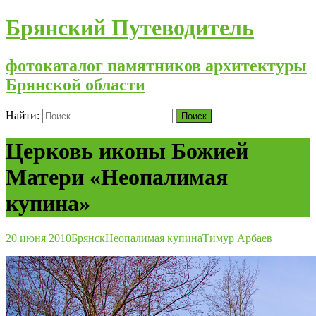
Брянский Путеводитель
фотокаталог памятников архитектуры
Брянской области
Найти:
Церковь иконы Божией
Матери «Неопалимая
купина»
20 июня 2010
Брянск
Неопалимая купина
Тимур Арбаев