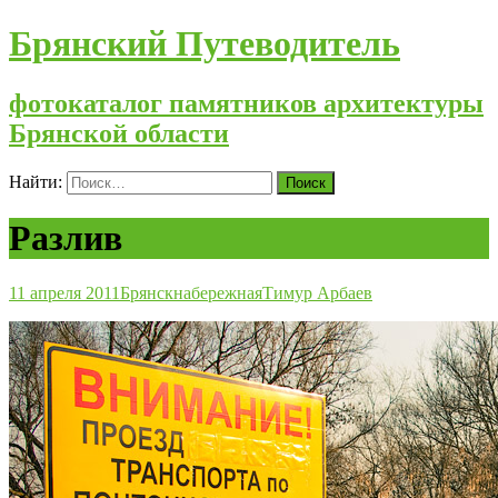
Брянский Путеводитель
фотокаталог памятников архитектуры
Брянской области
Найти:
Разлив
11 апреля 2011
Брянск
набережная
Тимур Арбаев