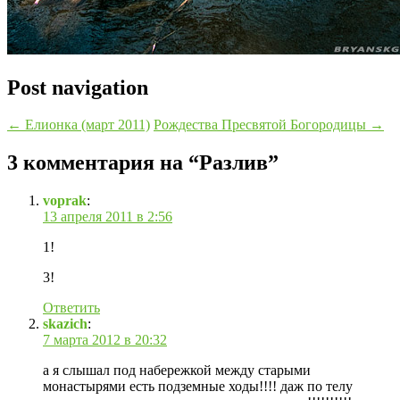
Post navigation
←
Елионка (март 2011)
Рождества Пресвятой Богородицы
→
3 комментария на “
Разлив
”
voprak
:
13 апреля 2011 в 2:56
1!
3!
Ответить
skazich
:
7 марта 2012 в 20:32
а я слышал под набережкой между старыми
монастырями есть подземные ходы!!!! даж по телу