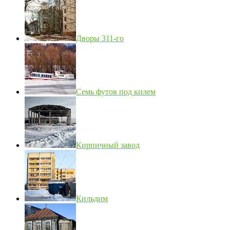
Дворы 311-го
Семь футов под килем
Кирпичный завод
Кильдим