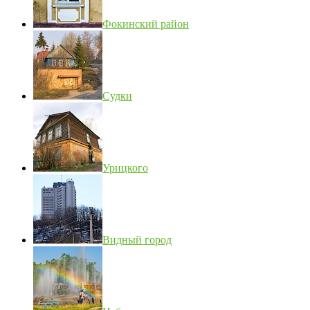
Фокинский район
Судки
Урицкого
Видный город