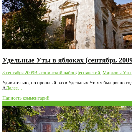
Удельные Уты в яблоках (сентябрь 2009
8 сентября 2009
Выгоничский район
Деснянский
,
Мирковы Уты
Удивительно, но прошлый раз в Удельных Утах я был ровно год н
А
Далее…
Написать комментарий
18
Мар/09