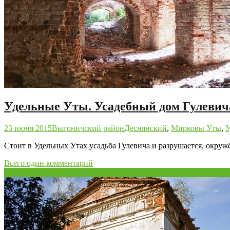
Удельные Уты. Усадебный дом Гулевича
23 июня 2015
Выгоничский район
Деснянский
,
Мирковы Уты
,
У
Стоит в Удельных Утах усадьба Гулевича и разрушается, окруж
Всего один комментарий
08
Сен/09