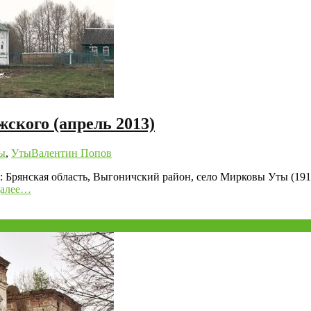
ского (апрель 2013)
ы
,
Уты
Валентин Попов
: Брянская область, Выгоничский район, село Мирковы Уты (19
алее…