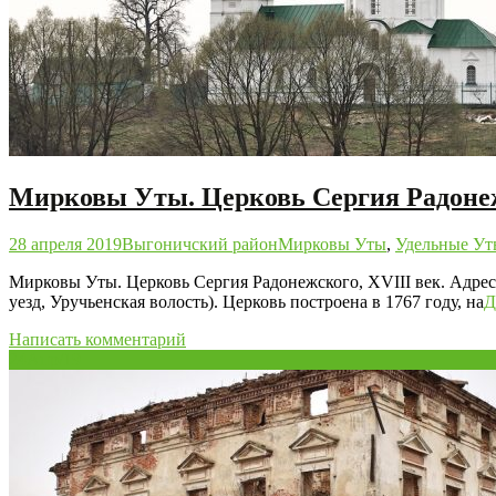
Мирковы Уты. Церковь Сергия Радонеж
28 апреля 2019
Выгоничский район
Мирковы Уты
,
Удельные Ут
Мирковы Уты. Церковь Сергия Радонежского, XVIII век. Адрес
уезд, Уручьенская волость). Церковь построена в 1767 году, на
Д
Написать комментарий
24
Апр/19