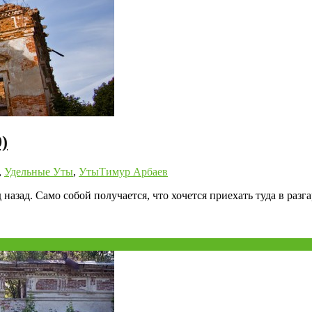
)
,
Удельные Уты
,
Уты
Тимур Арбаев
азад. Само собой получается, что хочется приехать туда в разга