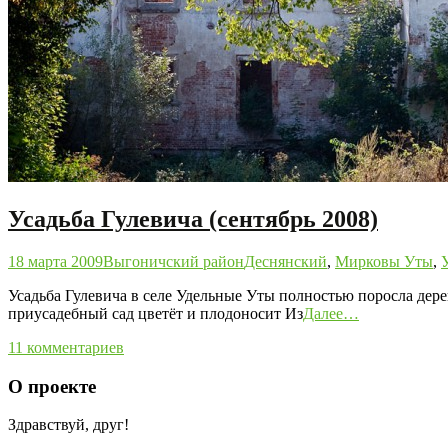
Усадьба Гулевича (сентябрь 2008)
18 марта 2009
Выгоничский район
Деснянский
,
Мирковы Уты
,
Усадьба Гулевича в селе Удельные Уты полностью поросла дере
приусадебный сад цветёт и плодоносит Из
Далее…
11 комментариев
О проекте
Здравствуй, друг!