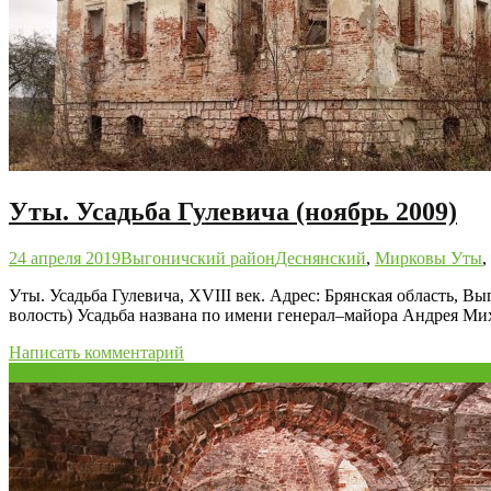
Уты. Усадьба Гулевича (ноябрь 2009)
24 апреля 2019
Выгоничский район
Деснянский
,
Мирковы Уты
,
Уты. Усадьба Гулевича, XVIII век. Адрес: Брянская область, 
волость) Усадьба названа по имени генерал–майора Андрея Ми
Написать комментарий
23
Июн/15