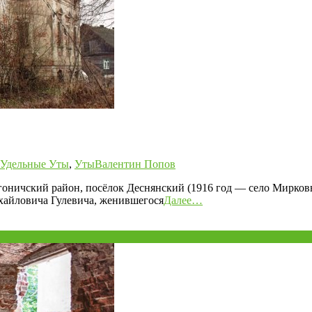
Удельные Уты
,
Уты
Валентин Попов
Выгоничский район, посёлок Деснянский (1916 год — село Мирков
хайловича Гулевича, женившегося
Далее…