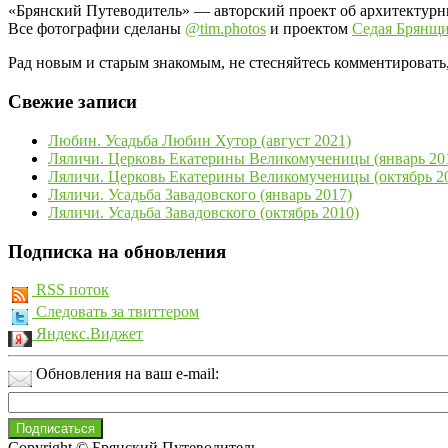
«Брянский Путеводитель» — авторский проект об архитектурн
Все фотографии сделаны
@tim.photos
и проектом
Седая Брянщ
Рад новым и старым знакомым, не стесняйтесь комментировать,
Свежие записи
Любин. Усадьба Любин Хутор (август 2021)
Ляличи. Церковь Екатерины Великомученицы (январь 20
Ляличи. Церковь Екатерины Великомученицы (октябрь 2
Ляличи. Усадьба Завадовского (январь 2017)
Ляличи. Усадьба Завадовского (октябрь 2010)
Подписка на обновления
RSS поток
Следовать за твиттером
Яндекс.Виджет
Обновления на ваш e-mail:
Copyright © Брянский Путеводитель