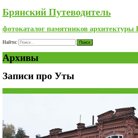
Брянский Путеводитель
фотокаталог памятников архитектуры 
Найти:
Архивы
Записи про Уты
30
Апр/19