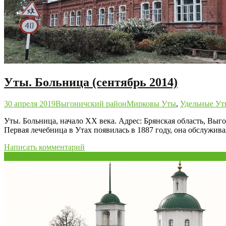
Уты. Больница (сентябрь 2014)
30 апреля 2019
Выгоничский район
Мирковы Уты
,
Удельные Ут
Уты. Больница, начало XX века. Адрес: Брянская область, Выг
Первая лечебница в Утах появилась в 1887 году, она обслужива
Написать комментарий
28
Апр/19