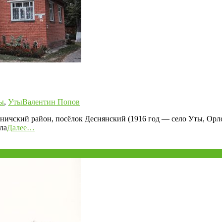
ы
,
Уты
Валентин Попов
оничский район, посёлок Деснянский (1916 год — село Уты, Орло
ла
Далее…