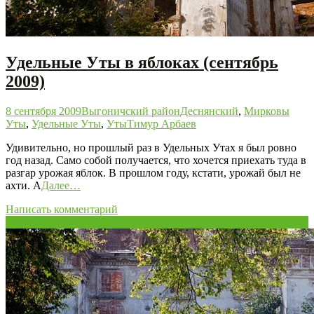
Удельные Уты в яблоках (сентябрь
2009)
8 сентября 2009
Выгоничский район
Деснянский
,
Мирковы
Уты
,
Удельные Уты
,
Уты
Тимур Арбаев
Удивительно, но прошлый раз в Удельных Утах я был ровно
год назад. Само собой получается, что хочется приехать туда в
разгар урожая яблок. В прошлом году, кстати, урожай был не
ахти. А
Далее…
Написать комментарий
18
Мар/09