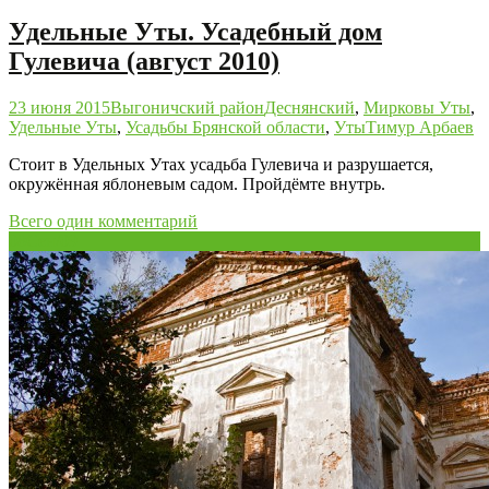
Удельные Уты. Усадебный дом
Гулевича (август 2010)
23 июня 2015
Выгоничский район
Деснянский
,
Мирковы Уты
,
Удельные Уты
,
Усадьбы Брянской области
,
Уты
Тимур Арбаев
Стоит в Удельных Утах усадьба Гулевича и разрушается,
окружённая яблоневым садом. Пройдёмте внутрь.
Всего один комментарий
08
Сен/09