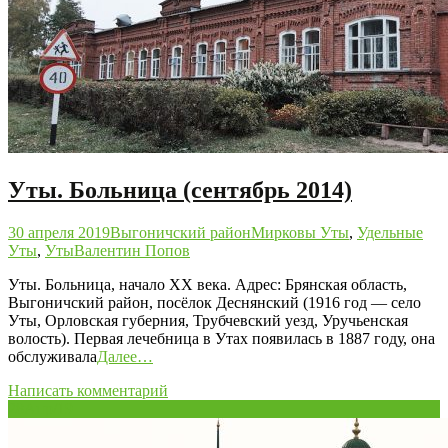
Уты. Больница (сентябрь 2014)
30 апреля 2019
Выгоничский район
Мирковы Уты
,
Удельные
Уты
,
Уты
Валентин Попов
Уты. Больница, начало XX века. Адрес: Брянская область,
Выгоничский район, посёлок Деснянский (1916 год — село
Уты, Орловская губерния, Трубчевский уезд, Уручьенская
волость). Первая лечебница в Утах появилась в 1887 году, она
обслуживала
Далее…
Написать комментарий
28
Апр/19