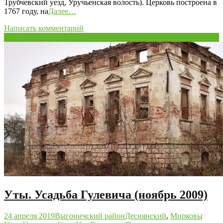
Трубчевский уезд, Уручьенская волость). Церковь построена в
1767 году, на
Далее…
Написать комментарий
24
Апр/19
Уты. Усадьба Гулевича (ноябрь 2009)
24 апреля 2019
Выгоничский район
Деснянский
,
Мирковы