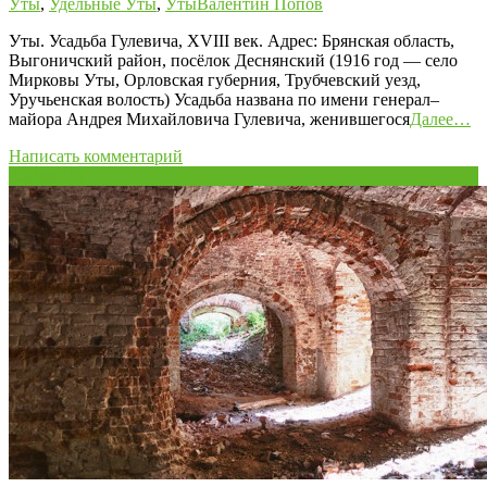
Уты
,
Удельные Уты
,
Уты
Валентин Попов
Уты. Усадьба Гулевича, XVIII век. Адрес: Брянская область,
Выгоничский район, посёлок Деснянский (1916 год — село
Мирковы Уты, Орловская губерния, Трубчевский уезд,
Уручьенская волость) Усадьба названа по имени генерал–
майора Андрея Михайловича Гулевича, женившегося
Далее…
Написать комментарий
23
Июн/15