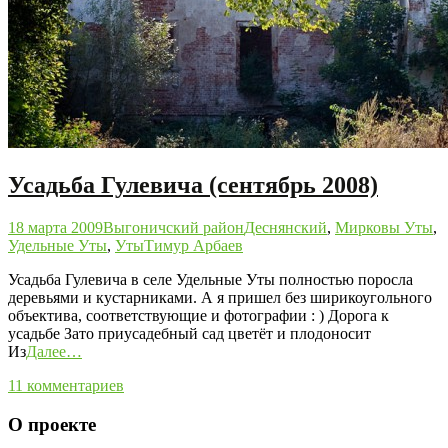
Усадьба Гулевича (сентябрь 2008)
18 марта 2009
Выгоничский район
Деснянский
,
Мирковы Уты
,
Удельные Уты
,
Уты
Тимур Арбаев
Усадьба Гулевича в селе Удельные Уты полностью поросла
деревьями и кустарниками. А я пришел без ширикоугольного
объектива, соответствующие и фотографии : ) Дорога к
усадьбе Зато приусадебный сад цветёт и плодоносит
Из
Далее…
11 комментариев
О проекте