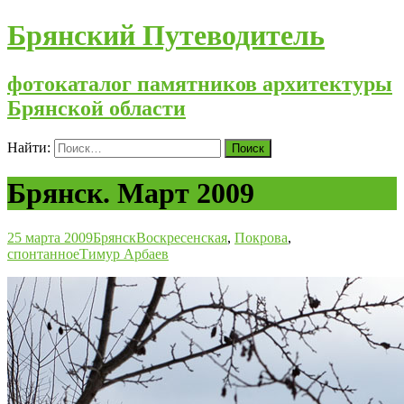
Брянский Путеводитель
фотокаталог памятников архитектуры
Брянской области
Найти:
Брянск. Март 2009
25 марта 2009
Брянск
Воскресенская
,
Покрова
,
спонтанное
Тимур Арбаев